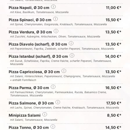
Pizza Napoli, Ø 30 cm
i
11,00 €*
mit Käse, Basilikum, Tomatensauce, Mozzarella
Pizza Spinaci, Ø 30 cm
i
15,50 €*
mit Spinat, Cherrytomaten, Gorgonzola, Knoblauch, Tomatensauce, Mozzarella
Pizza Verdura, Ø 30 cm
i
13,50 €*
mit Zucchini, Aubergine, Artischocken, Oliven, Tomatensauce, Mozzarella
Pizza Diavolo (scharf), Ø 30 cm
i
13,50 €*
mit Peperoniwurst, Paprika, Zwiebeln, scharfen Peperoni, Tomatensauce, Mozzarella
Pizza Istanbul (scharf), Ø 30 cm
i
14,00 €*
mit Sucuk, Schafskäse, Paprika, Creme fraiche, scharfer Peperoni, Tomatensauce,
Mozzarella
Pizza Capricciosa, Ø 30 cm
i
13,50 €*
mit Salami, Hinterschinken, Peperoniwurst, Champignons, Tomatensauce, Mozzarella
• enthällt Formfleisch
Pizza Parma, Ø 30 cm
i
16,50 €*
mit Parmaschinken, Cherrytomaten, Parmesankäse, Rucola, Balsamico Creme,
Tomatensauce, Mozzarella
Pizza Salmone, Ø 30 cm
i
17,50 €*
mit Lachs, Spinat, Cherrytomaten, Creme fraiche, Knoblauch, Tomatensauce, Mozzarella
Minipizza Salami
i
8,50 €*
mit Salami, Tomatensauce, Mozzarella
Pizza Tonno, Ø 30 cm
i
14,50 €*