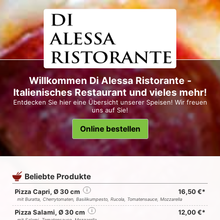
Willkommen Di Alessa Ristorante -
Italienisches Restaurant und vieles mehr!
Entdecken Sie hier eine Übersicht unserer Speisen! Wir freuen
uns auf Sie!
Online bestellen
Beliebte Produkte
Pizza Capri, Ø 30 cm
i
16,50 €*
mit Buratta, Cherrytomaten, Basilikumpesto, Rucola, Tomatensauce, Mozzarella
Pizza Salami, Ø 30 cm
i
12,00 €*
mit Salami, Tomatensauce, Mozzarella