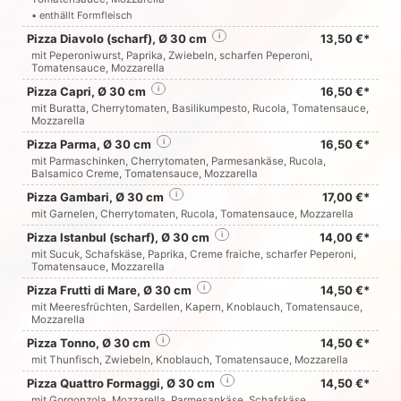
• enthällt Formfleisch
Pizza Diavolo (scharf), Ø 30 cm
i
13,50 €*
mit Peperoniwurst, Paprika, Zwiebeln, scharfen Peperoni,
Tomatensauce, Mozzarella
Pizza Capri, Ø 30 cm
i
16,50 €*
mit Buratta, Cherrytomaten, Basilikumpesto, Rucola, Tomatensauce,
Mozzarella
Pizza Parma, Ø 30 cm
i
16,50 €*
mit Parmaschinken, Cherrytomaten, Parmesankäse, Rucola,
Balsamico Creme, Tomatensauce, Mozzarella
Pizza Gambari, Ø 30 cm
i
17,00 €*
mit Garnelen, Cherrytomaten, Rucola, Tomatensauce, Mozzarella
Pizza Istanbul (scharf), Ø 30 cm
i
14,00 €*
mit Sucuk, Schafskäse, Paprika, Creme fraiche, scharfer Peperoni,
Tomatensauce, Mozzarella
Pizza Frutti di Mare, Ø 30 cm
i
14,50 €*
mit Meeresfrüchten, Sardellen, Kapern, Knoblauch, Tomatensauce,
Mozzarella
Pizza Tonno, Ø 30 cm
i
14,50 €*
mit Thunfisch, Zwiebeln, Knoblauch, Tomatensauce, Mozzarella
Pizza Quattro Formaggi, Ø 30 cm
i
14,50 €*
mit Gorgonzola, Mozzarella, Parmesankäse, Schafskäse,