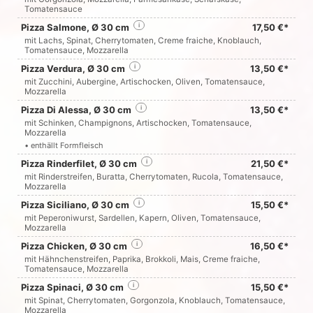
Tomatensauce
Pizza Salmone, Ø 30 cm
i
17,50 €*
mit Lachs, Spinat, Cherrytomaten, Creme fraiche, Knoblauch,
Tomatensauce, Mozzarella
Pizza Verdura, Ø 30 cm
i
13,50 €*
mit Zucchini, Aubergine, Artischocken, Oliven, Tomatensauce,
Mozzarella
Pizza Di Alessa, Ø 30 cm
i
13,50 €*
mit Schinken, Champignons, Artischocken, Tomatensauce,
Mozzarella
• enthällt Formfleisch
Pizza Rinderfilet, Ø 30 cm
i
21,50 €*
mit Rinderstreifen, Buratta, Cherrytomaten, Rucola, Tomatensauce,
Mozzarella
Pizza Siciliano, Ø 30 cm
i
15,50 €*
mit Peperoniwurst, Sardellen, Kapern, Oliven, Tomatensauce,
Mozzarella
Pizza Chicken, Ø 30 cm
i
16,50 €*
mit Hähnchenstreifen, Paprika, Brokkoli, Mais, Creme fraiche,
Tomatensauce, Mozzarella
Pizza Spinaci, Ø 30 cm
i
15,50 €*
mit Spinat, Cherrytomaten, Gorgonzola, Knoblauch, Tomatensauce,
Mozzarella